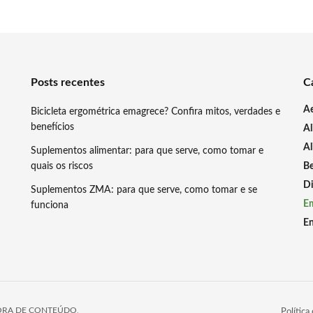
Posts recentes
C
A
Bicicleta ergométrica emagrece? Confira mitos, verdades e
benefícios
A
Al
Suplementos alimentar: para que serve, como tomar e
quais os riscos
Be
Di
Suplementos ZMA: para que serve, como tomar e se
E
funciona
En
RA DE CONTEÚDO
.
Política