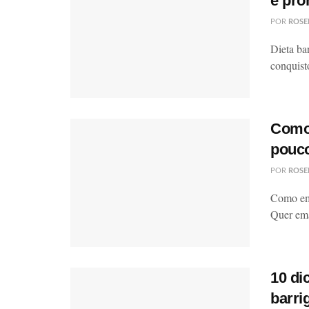
e pro
POR
ROSE
Dieta ba
conquisto
Como
pouco
POR
ROSE
Como ema
Quer ema
10 di
barri