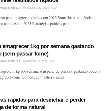
mete resultados rápidos
MARY FONSECA
AGOSTO 21, 2025
0
rata para emagrecer viraliza em 2025 Sumário: A tendência que
u as redes em 2025 Estratégias práticas para unir...
 emagrecer 1kg por semana gastando
 (sem passar fome)
MARY FONSECA
AGOSTO 8, 2025
0
grecer 1kg por semana sem parar de comer e gastando pouco?
grecer comendo bem, sem sofrer e ainda...
cas rápidas para desinchar e perder
ga de forma natural