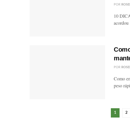
POR
ROSE
10 DICA
acordou 
Como
mante
POR
ROSE
Como em
peso ráp
1
2