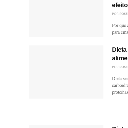
efeit
POR
ROSE
Por que 
para ema
Dieta
alime
POR
ROSE
Dieta se
carboidr
proteínas