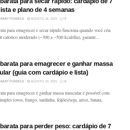
 barata para secar rápido: cardápio de 7
 lista e plano de 4 semanas
MARY FONSECA
AGOSTO 26, 2025
0
rata para emagrecer e secar rápido funciona quando você cria
it calórico moderado (−300 a −500 kcal/dia), garante...
 barata para emagrecer e ganhar massa
lar (guia com cardápio e lista)
MARY FONSECA
AGOSTO 23, 2025
0
rata para emagrecer e ganhar massa muscular é possível com
mples (ovos, frango, sardinha, feijões/soja, arroz, batata,
 barata para perder peso: cardápio de 7