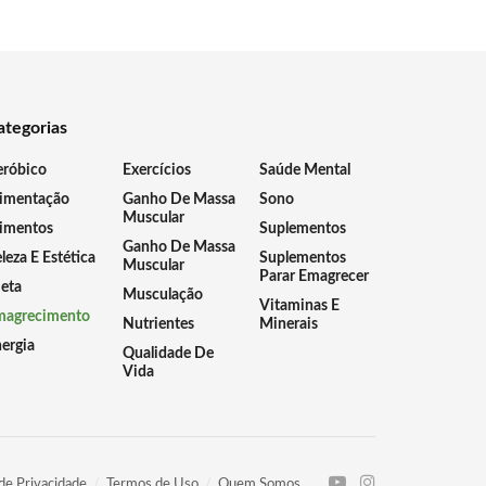
ategorias
eróbico
Exercícios
Saúde Mental
limentação
Ganho De Massa
Sono
Muscular
imentos
Suplementos
Ganho De Massa
leza E Estética
Suplementos
Muscular
Parar Emagrecer
eta
Musculação
Vitaminas E
magrecimento
Nutrientes
Minerais
ergia
Qualidade De
Vida
 de Privacidade
Termos de Uso
Quem Somos