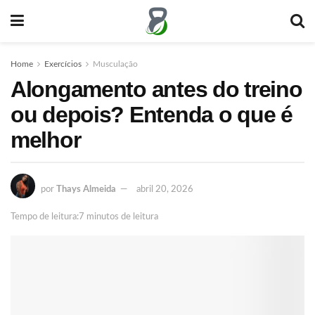
Home
Exercícios
Musculação
Alongamento antes do treino
ou depois? Entenda o que é
melhor
por
Thays Almeida
abril 20, 2026
Tempo de leitura:7 minutos de leitura