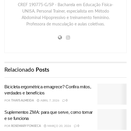
CREF 190775-G/SP - Bacharela em Educação Física-
UNISA. Personal Trainer, especialista em Método
Abdominal Hipopressivo e treinamento feminino.
Professora de musculação e aulas coletivas.
Relacionado
Posts
Bicicleta ergométrica emagrece? Confira mitos,
verdades e benefícios
POR
THAYS ALMEIDA
ABRIL 7, 2026
0
Suplementos ZMA: para que serve, como tomar
e se funciona
POR
ROSEMARY FONSECA
MARÇO 20, 2026
0