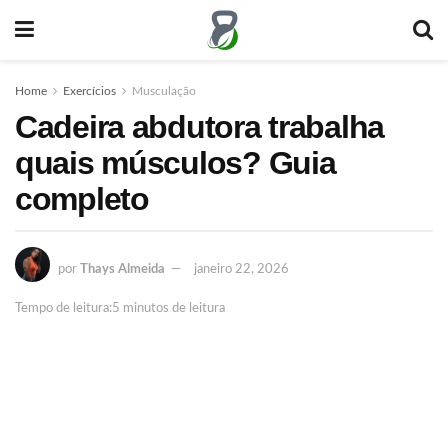
Home
Exercícios
Musculação
Cadeira abdutora trabalha
quais músculos? Guia
completo
por
Thays Almeida
janeiro 22, 2026
Tempo de leitura:5 minutos de leitura