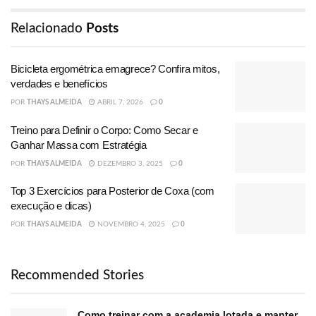
Relacionado
Posts
Bicicleta ergométrica emagrece? Confira mitos,
verdades e benefícios
POR
THAYS ALMEIDA
ABRIL 7, 2026
0
Treino para Definir o Corpo: Como Secar e
Ganhar Massa com Estratégia
POR
THAYS ALMEIDA
DEZEMBRO 3, 2025
0
Top 3 Exercícios para Posterior de Coxa (com
execução e dicas)
POR
THAYS ALMEIDA
NOVEMBRO 4, 2025
0
Recommended Stories
Como treinar com a academia lotada e manter