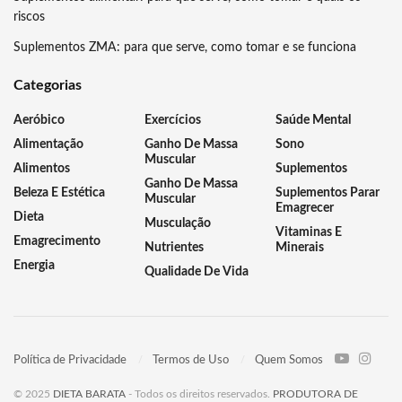
riscos
Suplementos ZMA: para que serve, como tomar e se funciona
Categorias
Aeróbico
Exercícios
Saúde Mental
Alimentação
Ganho De Massa
Sono
Muscular
Alimentos
Suplementos
Ganho De Massa
Beleza E Estética
Suplementos Parar
Muscular
Emagrecer
Dieta
Musculação
Vitaminas E
Emagrecimento
Nutrientes
Minerais
Energia
Qualidade De Vida
Política de Privacidade
Termos de Uso
Quem Somos
© 2025
DIETA BARATA
- Todos os direitos reservados.
PRODUTORA DE