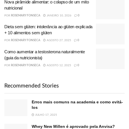
Nova pirâmide alimentar: o colapso de um mito
nutricional
POR
ROSEMARY FONSECA
JANEIRO 10, 2026
0
Dieta sem glúten: intolerância ao glúten explicada
+ 10 alimentos sem glúten
POR
ROSEMARY FONSECA
AGOSTO 27, 2025
0
Como aumentar a testosterona naturalmente
(guia da nutricionista)
POR
ROSEMARY FONSECA
AGOSTO 12, 2025
0
Recommended Stories
Erros mais comuns na academia e como evitá-
los
JULHO 17, 2025
Whey New Millen é aprovado pela Anvisa?