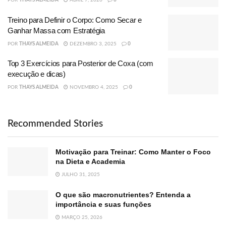
POR
THAYS ALMEIDA
ABRIL 7, 2026
0
Treino para Definir o Corpo: Como Secar e
Ganhar Massa com Estratégia
POR
THAYS ALMEIDA
DEZEMBRO 3, 2025
0
Top 3 Exercícios para Posterior de Coxa (com
execução e dicas)
POR
THAYS ALMEIDA
NOVEMBRO 4, 2025
0
Recommended Stories
Motivação para Treinar: Como Manter o Foco
na Dieta e Academia
JULHO 31, 2025
O que são macronutrientes? Entenda a
importância e suas funções
MARÇO 25, 2026