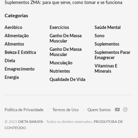
Suplementos ZMA: para que serve, como tomar e se funciona
Categorias
Aeróbico
Exercícios
Saúde Mental
Alimentação
Ganho De Massa
Sono
Muscular
Alimentos
Suplementos
Ganho De Massa
Beleza E Estética
Suplementos Parar
Muscular
Emagrecer
Dieta
Musculação
Vitaminas E
Emagrecimento
Nutrientes
Minerais
Energia
Qualidade De Vida
Política de Privacidade
Termos de Uso
Quem Somos
© 2025
DIETA BARATA
- Todos os direitos reservados.
PRODUTORA DE
CONTEÚDO
.