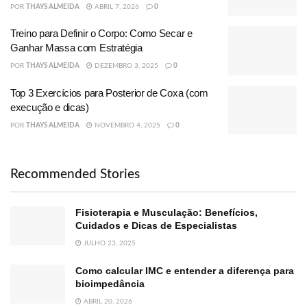
POR
THAYS ALMEIDA
ABRIL 7, 2026
0
Treino para Definir o Corpo: Como Secar e
Ganhar Massa com Estratégia
POR
THAYS ALMEIDA
DEZEMBRO 3, 2025
0
Top 3 Exercícios para Posterior de Coxa (com
execução e dicas)
POR
THAYS ALMEIDA
NOVEMBRO 4, 2025
0
Recommended Stories
Fisioterapia e Musculação: Benefícios,
Cuidados e Dicas de Especialistas
JULHO 23, 2025
Como calcular IMC e entender a diferença para
bioimpedância
ABRIL 20, 2026