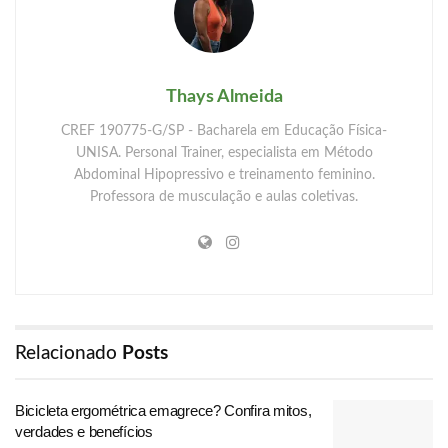
Thays Almeida
CREF 190775-G/SP - Bacharela em Educação Física-
UNISA. Personal Trainer, especialista em Método
Abdominal Hipopressivo e treinamento feminino.
Professora de musculação e aulas coletivas.
Relacionado
Posts
Bicicleta ergométrica emagrece? Confira mitos,
verdades e benefícios