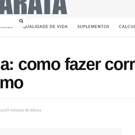
CÍCIOS
QUALIDADE DE VIDA
SUPLEMENTOS
CALCU
ia: como fazer cor
imo
ura:9 minutos de leitura