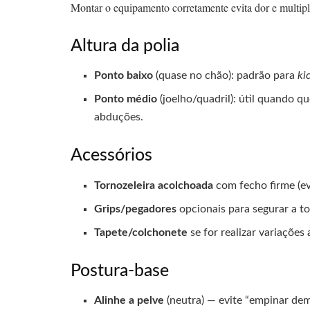
Montar o equipamento corretamente evita dor e multipli
Altura da polia
Ponto baixo
(quase no chão): padrão para
ki
Ponto médio
(joelho/quadril): útil quando qu
abduções.
Acessórios
Tornozeleira acolchoada
com fecho firme (ev
Grips/pegadores
opcionais para segurar a tor
Tapete/colchonete
se for realizar variações 
Postura-base
Alinhe a pelve
(neutra) — evite “empinar dem