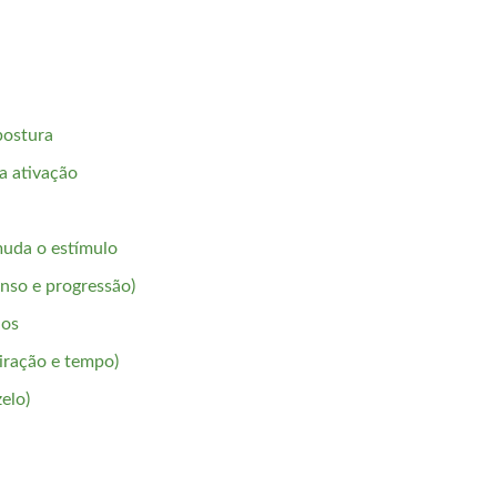
 postura
a ativação
muda o estímulo
anso e progressão)
dos
iração e tempo)
elo)