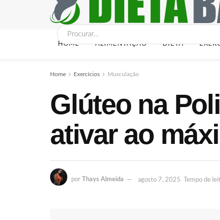
HOME
ALIMENTAÇÃO
DIETA
EXER
Home
Exercícios
Musculação
Glúteo na Pol
ativar ao máx
por
Thays Almeida
agosto 7, 2025
Tempo de leit