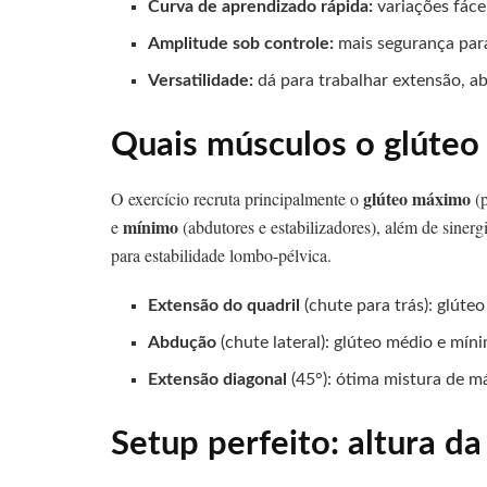
Curva de aprendizado rápida:
variações fáce
Amplitude sob controle:
mais segurança para
Versatilidade:
dá para trabalhar extensão, a
Quais músculos o glúteo 
glúteo máximo
O exercício recruta principalmente o
(p
mínimo
e
(abdutores e estabilizadores), além de siner
para estabilidade lombo-pélvica.
Extensão do quadril
(chute para trás): glúte
Abdução
(chute lateral): glúteo médio e mí
Extensão diagonal
(45°): ótima mistura de m
Setup perfeito: altura da