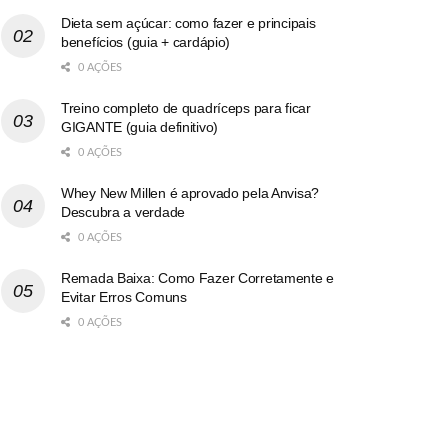
Dieta sem açúcar: como fazer e principais
benefícios (guia + cardápio)
0 AÇÕES
Treino completo de quadríceps para ficar
GIGANTE (guia definitivo)
0 AÇÕES
Whey New Millen é aprovado pela Anvisa?
Descubra a verdade
0 AÇÕES
Remada Baixa: Como Fazer Corretamente e
Evitar Erros Comuns
0 AÇÕES