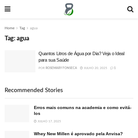
Home
Tag
agua
Tag:
agua
Quantos Litros de Água por Dia? Veja o Ideal
para sua Saúde
POR
ROSEMARY FONSECA
JULHO 20, 2025
1
Recommended Stories
Erros mais comuns na academia e como evitá-
los
JULHO 17, 2025
Whey New Millen é aprovado pela Anvisa?