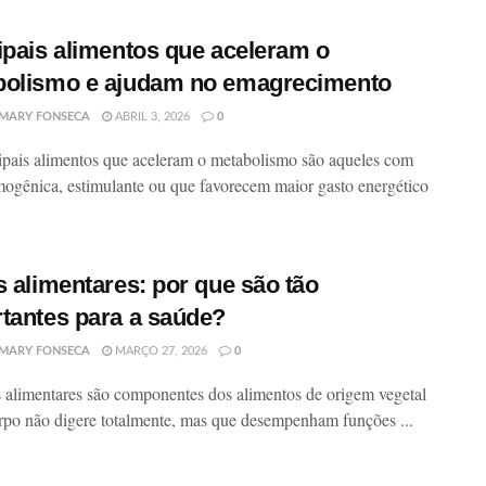
ipais alimentos que aceleram o
bolismo e ajudam no emagrecimento
MARY FONSECA
ABRIL 3, 2026
0
ipais alimentos que aceleram o metabolismo são aqueles com
mogênica, estimulante ou que favorecem maior gasto energético
s alimentares: por que são tão
tantes para a saúde?
MARY FONSECA
MARÇO 27, 2026
0
s alimentares são componentes dos alimentos de origem vegetal
rpo não digere totalmente, mas que desempenham funções ...