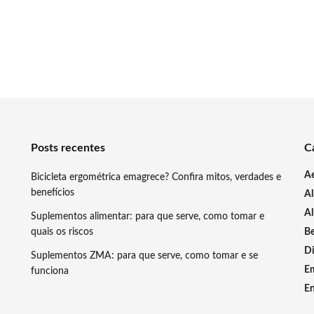
Posts recentes
C
A
Bicicleta ergométrica emagrece? Confira mitos, verdades e
benefícios
A
Al
Suplementos alimentar: para que serve, como tomar e
quais os riscos
Be
Di
Suplementos ZMA: para que serve, como tomar e se
E
funciona
En