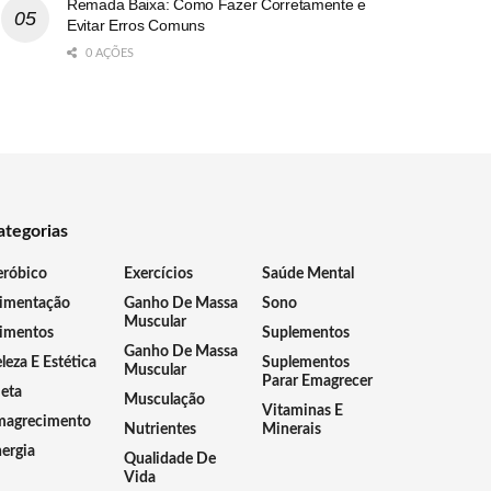
Remada Baixa: Como Fazer Corretamente e
Evitar Erros Comuns
0 AÇÕES
ategorias
eróbico
Exercícios
Saúde Mental
limentação
Ganho De Massa
Sono
Muscular
imentos
Suplementos
Ganho De Massa
leza E Estética
Suplementos
Muscular
Parar Emagrecer
eta
Musculação
Vitaminas E
magrecimento
Nutrientes
Minerais
ergia
Qualidade De
Vida