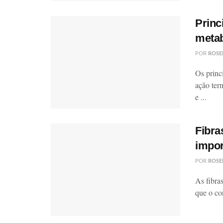
Princ
meta
POR
ROSE
Os princ
ação ter
e ...
Fibra
impor
POR
ROSE
As fibra
que o co