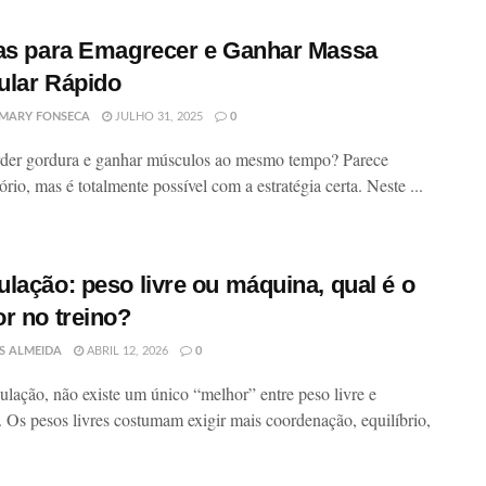
as para Emagrecer e Ganhar Massa
lar Rápido
MARY FONSECA
JULHO 31, 2025
0
der gordura e ganhar músculos ao mesmo tempo? Parece
ório, mas é totalmente possível com a estratégia certa. Neste ...
lação: peso livre ou máquina, qual é o
r no treino?
S ALMEIDA
ABRIL 12, 2026
0
lação, não existe um único “melhor” entre peso livre e
 Os pesos livres costumam exigir mais coordenação, equilíbrio,