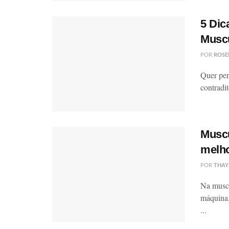
5 Dic
Muscu
POR
ROSE
Quer per
contradit
Muscu
melho
POR
THAY
Na muscu
máquina.
...