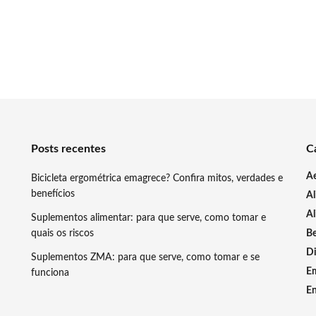
Posts recentes
C
A
Bicicleta ergométrica emagrece? Confira mitos, verdades e
benefícios
A
Al
Suplementos alimentar: para que serve, como tomar e
quais os riscos
Be
Di
Suplementos ZMA: para que serve, como tomar e se
E
funciona
En