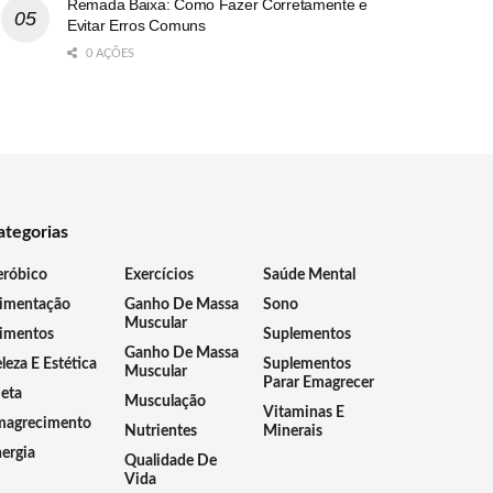
Remada Baixa: Como Fazer Corretamente e
Evitar Erros Comuns
0 AÇÕES
ategorias
eróbico
Exercícios
Saúde Mental
limentação
Ganho De Massa
Sono
Muscular
imentos
Suplementos
Ganho De Massa
leza E Estética
Suplementos
Muscular
Parar Emagrecer
eta
Musculação
Vitaminas E
magrecimento
Nutrientes
Minerais
ergia
Qualidade De
Vida