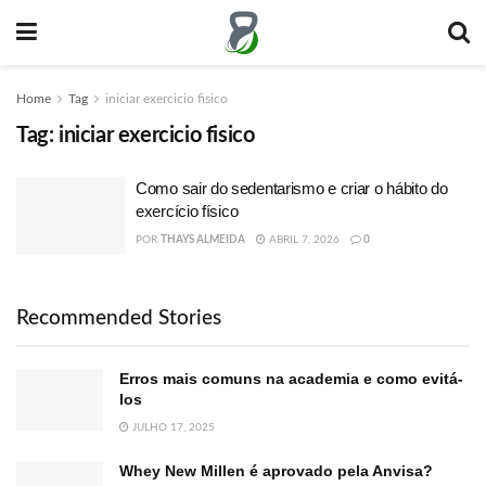
Home
Tag
iniciar exercicio fisico
Tag:
iniciar exercicio fisico
Como sair do sedentarismo e criar o hábito do
exercício físico
POR
THAYS ALMEIDA
ABRIL 7, 2026
0
Recommended Stories
Erros mais comuns na academia e como evitá-
los
JULHO 17, 2025
Whey New Millen é aprovado pela Anvisa?