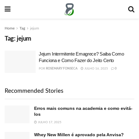
Home
Tag
jejum
Tag:
jejum
Jejum Intermitente Emagrece? Saiba Como
Funciona e Como Fazer do Jeito Certo
POR
ROSEMARY FONSECA
JULHO 16, 2025
0
Recommended Stories
Erros mais comuns na academia e como evitá-
los
JULHO 17, 2025
Whey New Millen é aprovado pela Anvisa?