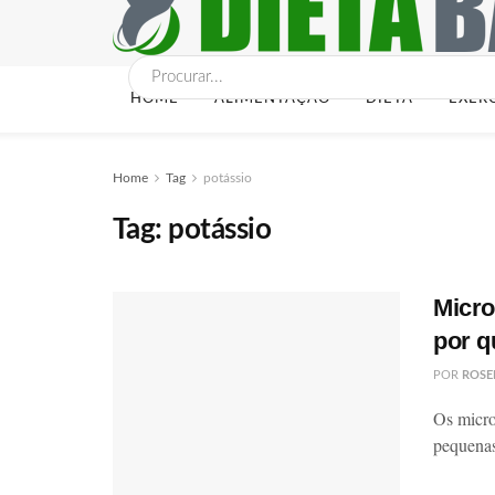
HOME
ALIMENTAÇÃO
DIETA
EXER
Home
Tag
potássio
Tag:
potássio
Micro
por q
POR
ROSE
Os micro
pequenas