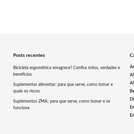
Posts recentes
C
A
Bicicleta ergométrica emagrece? Confira mitos, verdades e
benefícios
A
Al
Suplementos alimentar: para que serve, como tomar e
quais os riscos
Be
Di
Suplementos ZMA: para que serve, como tomar e se
E
funciona
En