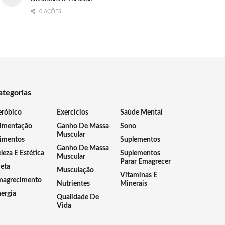
0 AÇÕES
ategorias
eróbico
Exercícios
Saúde Mental
limentação
Ganho De Massa
Sono
Muscular
imentos
Suplementos
Ganho De Massa
leza E Estética
Suplementos
Muscular
Parar Emagrecer
eta
Musculação
Vitaminas E
magrecimento
Nutrientes
Minerais
ergia
Qualidade De
Vida