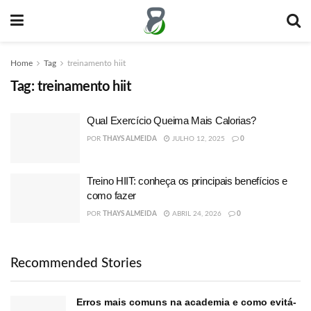
Home
Tag
treinamento hiit
Tag:
treinamento hiit
Qual Exercício Queima Mais Calorias?
POR
THAYS ALMEIDA
JULHO 12, 2025
0
Treino HIIT: conheça os principais benefícios e
como fazer
POR
THAYS ALMEIDA
ABRIL 24, 2026
0
Recommended Stories
Erros mais comuns na academia e como evitá-