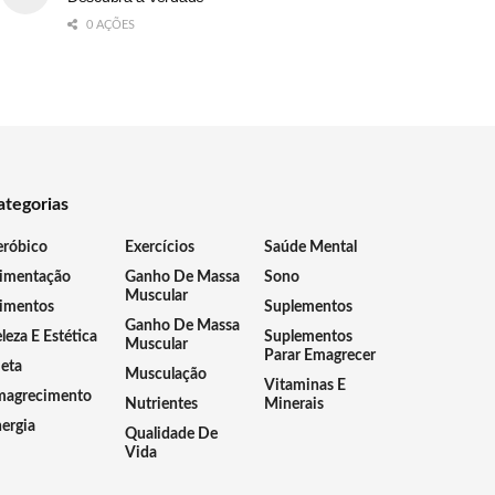
0 AÇÕES
ategorias
eróbico
Exercícios
Saúde Mental
limentação
Ganho De Massa
Sono
Muscular
imentos
Suplementos
Ganho De Massa
leza E Estética
Suplementos
Muscular
Parar Emagrecer
eta
Musculação
Vitaminas E
magrecimento
Nutrientes
Minerais
ergia
Qualidade De
Vida