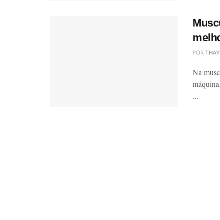
Muscu
melho
POR
THAY
Na muscu
máquina.
...