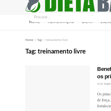
HOME
ALIMENTAÇÃO
DIETA
EXER
Home
Tag
treinamento livre
Tag:
treinamento livre
Benef
os pr
POR
THAY
Os princ
de força
fortaleci