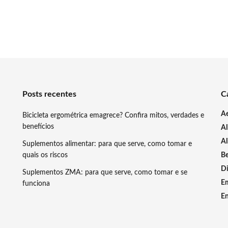
Posts recentes
C
A
Bicicleta ergométrica emagrece? Confira mitos, verdades e
benefícios
A
Al
Suplementos alimentar: para que serve, como tomar e
quais os riscos
Be
Di
Suplementos ZMA: para que serve, como tomar e se
E
funciona
En