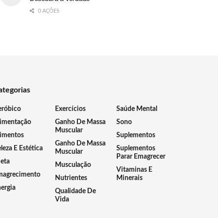
0 AÇÕES
ategorias
eróbico
Exercícios
Saúde Mental
limentação
Ganho De Massa
Sono
Muscular
imentos
Suplementos
Ganho De Massa
leza E Estética
Suplementos
Muscular
Parar Emagrecer
eta
Musculação
Vitaminas E
magrecimento
Nutrientes
Minerais
ergia
Qualidade De
Vida