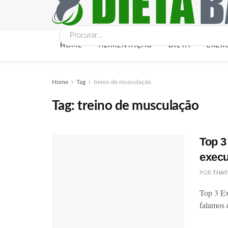
HOME
ALIMENTAÇÃO
DIETA
EXER
Home
Tag
treino de musculação
Tag:
treino de musculação
Top 3
execu
POR
THAY
Top 3 Ex
falamos 