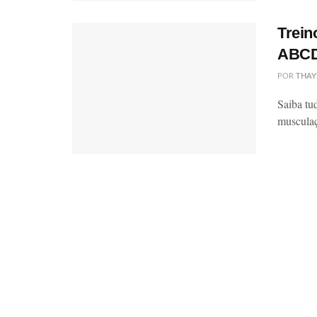
Trein
ABCD
POR
THAY
Saiba t
musculaç