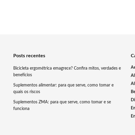
Posts recentes
C
A
Bicicleta ergométrica emagrece? Confira mitos, verdades e
benefícios
A
Al
Suplementos alimentar: para que serve, como tomar e
quais os riscos
Be
Di
Suplementos ZMA: para que serve, como tomar e se
E
funciona
En