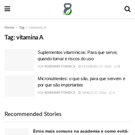
Home
Tag
vitamina A
Tag:
vitamina A
Suplementos vitamínicos: Para que serve,
quando tomar e riscos do uso
POR
ROSEMARY FONSECA
FEVEREIRO 27, 2026
0
Micronutrientes: o que são, para que servem e
por que são importantes
POR
ROSEMARY FONSECA
MARÇO 27, 2026
1
Recommended Stories
Erros mais comuns na academia e como evitá-