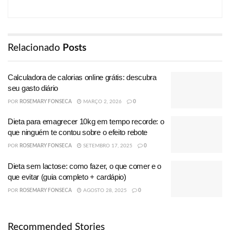
Relacionado
Posts
Calculadora de calorias online grátis: descubra
seu gasto diário
POR
ROSEMARY FONSECA
MARÇO 2, 2026
0
Dieta para emagrecer 10kg em tempo recorde: o
que ninguém te contou sobre o efeito rebote
POR
ROSEMARY FONSECA
SETEMBRO 17, 2025
0
Dieta sem lactose: como fazer, o que comer e o
que evitar (guia completo + cardápio)
POR
ROSEMARY FONSECA
AGOSTO 28, 2025
0
Recommended Stories