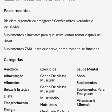
saudável e atividade física ao alcance de todos!
Posts recentes
Bicicleta ergométrica emagrece? Confira mitos, verdades e
benefícios
Suplementos alimentar: para que serve, como tomar e quais os
riscos
Suplementos ZMA: para que serve, como tomar e se funciona
Categorias
Aeróbico
Exercícios
Saúde Mental
Alimentação
Ganho De Massa
Sono
Muscular
Alimentos
Suplementos
Ganho De Massa
Beleza E Estética
Suplementos Parar
Muscular
Emagrecer
Dieta
Musculação
Vitaminas E
Emagrecimento
Nutrientes
Minerais
Energia
Qualidade De Vida