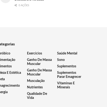
0 AÇÕES
ategorias
eróbico
Exercícios
Saúde Mental
limentação
Ganho De Massa
Sono
Muscular
imentos
Suplementos
Ganho De Massa
leza E Estética
Suplementos
Muscular
Parar Emagrecer
eta
Musculação
Vitaminas E
magrecimento
Nutrientes
Minerais
ergia
Qualidade De
Vida