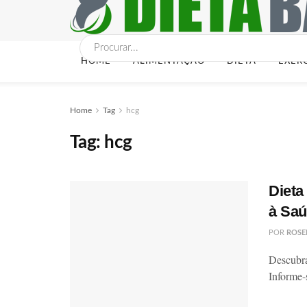
HOME
ALIMENTAÇÃO
DIETA
EXER
Home
Tag
hcg
Tag:
hcg
Dieta
à Sa
POR
ROSE
Descubra
Informe-