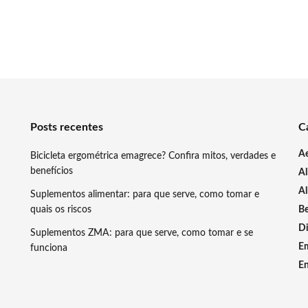
Posts recentes
C
A
Bicicleta ergométrica emagrece? Confira mitos, verdades e
benefícios
A
Al
Suplementos alimentar: para que serve, como tomar e
quais os riscos
Be
Di
Suplementos ZMA: para que serve, como tomar e se
E
funciona
En