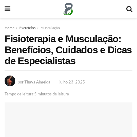
Home
Exercícios
Musculação
Fisioterapia e Musculação:
Benefícios, Cuidados e Dicas
de Especialistas
por
Thays Almeida
julho 23, 2025
Tempo de leitura:5 minutos de leitura