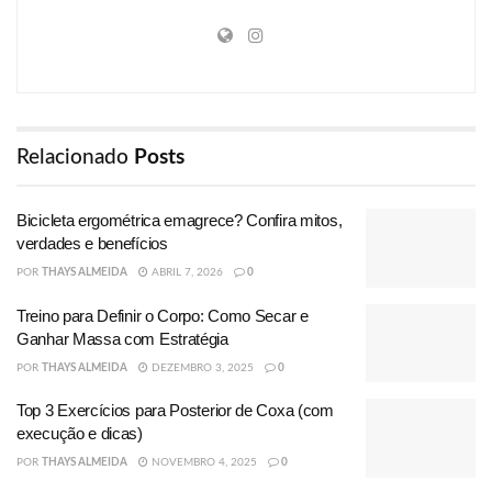
Relacionado
Posts
Bicicleta ergométrica emagrece? Confira mitos,
verdades e benefícios
POR
THAYS ALMEIDA
ABRIL 7, 2026
0
Treino para Definir o Corpo: Como Secar e
Ganhar Massa com Estratégia
POR
THAYS ALMEIDA
DEZEMBRO 3, 2025
0
Top 3 Exercícios para Posterior de Coxa (com
execução e dicas)
POR
THAYS ALMEIDA
NOVEMBRO 4, 2025
0