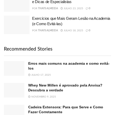
e Dicas de Especialistas
POR
THAYS ALMEIDA
JULHO 23, 2025
0
Exercícios que Mais Geram Lesão na Academia
(e Como Evitá-las)
POR
THAYS ALMEIDA
JULHO 18, 2025
0
Recommended Stories
Erros mais comuns na academia e como evitá-
los
JULHO 17, 2025
Whey New Millen é aprovado pela Anvisa?
Descubra a verdade
NOVEMBRO 9, 2025
Cadeira Extensora: Para que Serve e Como
Fazer Corretamente