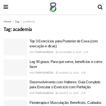
Home
Tag
academia
Tag:
academia
Top 3 Exercícios para Posterior de Coxa (com
execução e dicas)
POR
THAYS ALMEIDA
NOVEMBRO 4, 2025
0
Leg 90 graus: Para que serve, benefícios e como
fazer
POR
THAYS ALMEIDA
JANEIRO 22, 2026
0
Desenvolvimento com Halteres: Guia Completo
para Executar o Exercício com Perfeição
POR
THAYS ALMEIDA
AGOSTO 13, 2025
0
Fisioterapia e Musculação: Benefícios, Cuidados