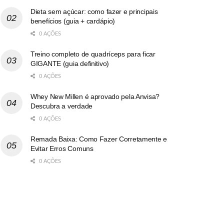
Dieta sem açúcar: como fazer e principais
benefícios (guia + cardápio)
0 AÇÕES
Treino completo de quadríceps para ficar
GIGANTE (guia definitivo)
0 AÇÕES
Whey New Millen é aprovado pela Anvisa?
Descubra a verdade
0 AÇÕES
Remada Baixa: Como Fazer Corretamente e
Evitar Erros Comuns
0 AÇÕES