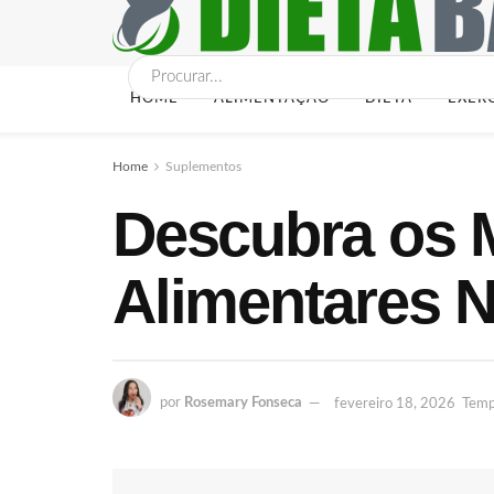
HOME
ALIMENTAÇÃO
DIETA
EXER
Home
Suplementos
Descubra os 
Alimentares N
por
Rosemary Fonseca
fevereiro 18, 2026
Tempo