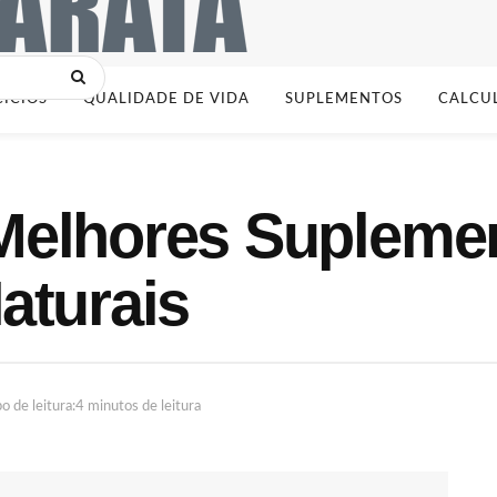
CÍCIOS
QUALIDADE DE VIDA
SUPLEMENTOS
CALCU
Melhores Supleme
aturais
 de leitura:4 minutos de leitura