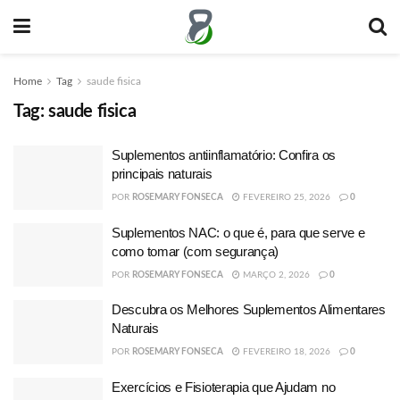
Home
Tag
saude fisica
Tag:
saude fisica
Suplementos antiinflamatório: Confira os
principais naturais
POR
ROSEMARY FONSECA
FEVEREIRO 25, 2026
0
Suplementos NAC: o que é, para que serve e
como tomar (com segurança)
POR
ROSEMARY FONSECA
MARÇO 2, 2026
0
Descubra os Melhores Suplementos Alimentares
Naturais
POR
ROSEMARY FONSECA
FEVEREIRO 18, 2026
0
Exercícios e Fisioterapia que Ajudam no