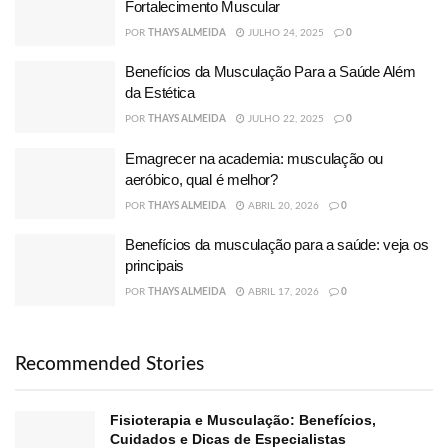
Fortalecimento Muscular
POR
THAYS ALMEIDA
JULHO 24, 2025
0
Benefícios da Musculação Para a Saúde Além
da Estética
POR
THAYS ALMEIDA
JULHO 22, 2025
0
Emagrecer na academia: musculação ou
aeróbico, qual é melhor?
POR
THAYS ALMEIDA
ABRIL 20, 2026
0
Benefícios da musculação para a saúde: veja os
principais
POR
THAYS ALMEIDA
ABRIL 17, 2026
0
Recommended Stories
Fisioterapia e Musculação: Benefícios,
Cuidados e Dicas de Especialistas