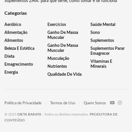
Suplementos ZMA: para que serve, como tomar e se funciona
Categorias
Aeróbico
Exercícios
Saúde Mental
Alimentação
Ganho De Massa
Sono
Muscular
Alimentos
Suplementos
Ganho De Massa
Beleza E Estética
Suplementos Parar
Muscular
Emagrecer
Dieta
Musculação
Vitaminas E
Emagrecimento
Nutrientes
Minerais
Energia
Qualidade De Vida
Política de Privacidade
Termos de Uso
Quem Somos
© 2025
DIETA BARATA
- Todos os direitos reservados.
PRODUTORA DE
CONTEÚDO
.