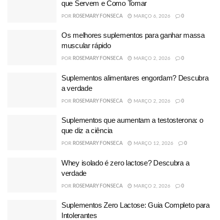
que Servem e Como Tomar
POR
ROSEMARY FONSECA
MARÇO 6, 2026
0
Os melhores suplementos para ganhar massa
muscular rápido
POR
ROSEMARY FONSECA
MARÇO 2, 2026
0
Suplementos alimentares engordam? Descubra
a verdade
POR
ROSEMARY FONSECA
MARÇO 2, 2026
0
Suplementos que aumentam a testosterona: o
que diz a ciência
POR
ROSEMARY FONSECA
MARÇO 12, 2026
0
Whey isolado é zero lactose? Descubra a
verdade
POR
ROSEMARY FONSECA
MARÇO 2, 2026
0
Suplementos Zero Lactose: Guia Completo para
Intolerantes