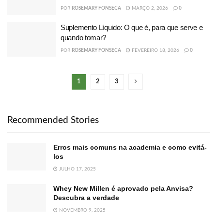
POR
ROSEMARY FONSECA
MARÇO 2, 2026
0
Suplemento Líquido: O que é, para que serve e
quando tomar?
POR
ROSEMARY FONSECA
FEVEREIRO 18, 2026
0
1
2
3
Recommended Stories
Erros mais comuns na academia e como evitá-
los
JULHO 17, 2025
Whey New Millen é aprovado pela Anvisa?
Descubra a verdade
NOVEMBRO 9, 2025